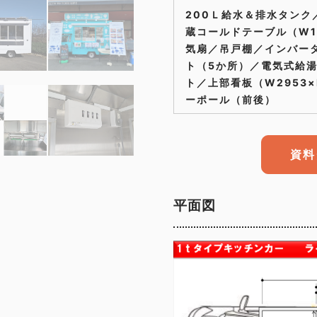
200Ｌ給水＆排水タンク
蔵コールドテーブル（W1
気扇／吊戸棚／インバー
ト（5か所）／電気式給湯
ト／上部看板（W2953
ーポール（前後）
資料
平面図