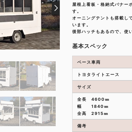
屋根上看板・格納式バナー
す。
お問い合わせ
オーニングテントも搭載し
います。
後部ハッチもあるので、使
基本スペック
ベース車両
トヨタライトエース
サイズ
全長 4600㎜
幅 1840㎜
全高 2915㎜
備考