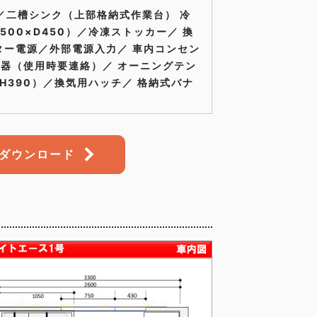
／二槽シンク（上部格納式作業台） 冷
500×D450）／冷凍ストッカー／ 換
ター電源／外部電源入力／ 車内コンセン
器（使用時要連絡）／ オーニングテン
×H390）／換気用ハッチ／ 格納式バナ
ダウンロード